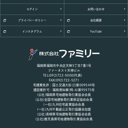
ログイン
お問い合わせ
プライバシーポリシー
会社概要
インスタグラム
YouTube
福岡県福岡市中央区天神5丁目7番1号
ファーネスト天神ビル
TEL(092)722-5000(代表)
FAX(092)722-5271
宅建業免許：国土交通大臣(2)第009549号
建設業許可：福岡県知事(特-4)第95975号
(公社)福岡県宅地建物取引業協会会員
(公社)全国宅地建物取引業保証協会会員
(一社)九州住宅産業協会会員
(一社)九州不動産公正取引協議会加盟
(公社)長崎県宅地建物取引業協会会員
(公社)鹿児島県宅地建物取引業協会会員